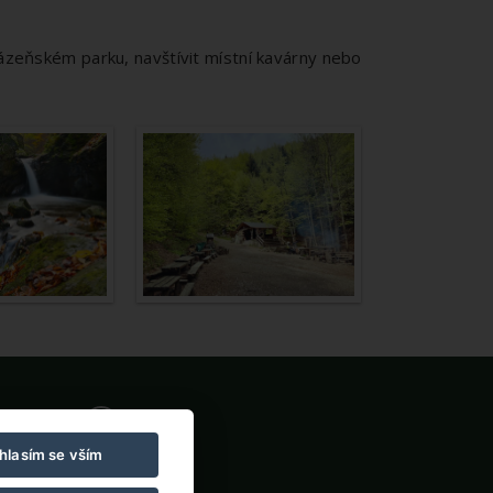
zeňském parku, navštívit místní kavárny nebo
hlasím se vším