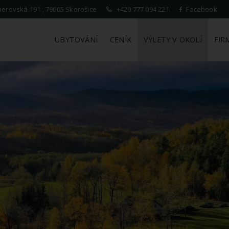
erovská 191 , 79065 Skorošice
+420 777 094 221
Facebook
UBYTOVÁNÍ
CENÍK
VÝLETY V OKOLÍ
FIR