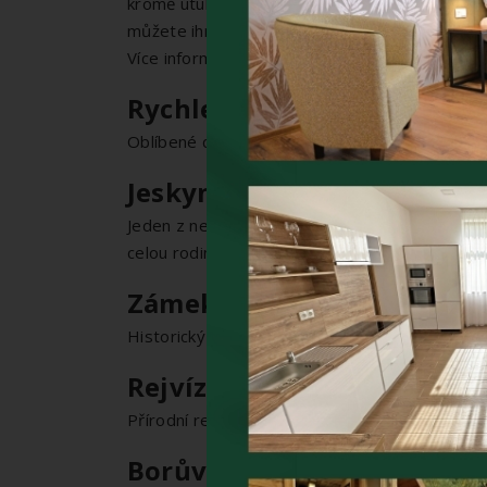
kromě útulného přístřešku širokou škálu teplýc
můžete ihned opéct. Obsluhujete se zde sami a
Více informací zjistíte
zde
.
Rychlebské stezsky
Oblíbené cyklotrasy a stezky pro horská kola. 
Jeskyně Na Pomezí
Jeden z nejhezčích jeskynních systémů v Česk
celou rodinu i pro větší skupiny. Více zjistíte
z
Zámek Javorník
Historický zámek s bohatou minulostí. Nabízí
Rejvíz
Přírodní rezervace s unikátním rašeliništěm a 
Borůvková hora