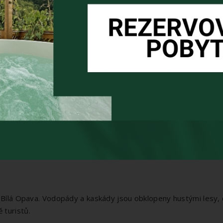
u krásné výhledy na Rychlebské hory a okolí. Trasa je vhodná p
eným místem pro koupání. Čistá voda a krásné okolí dělají z to
idné místo k relaxaci.
 v blízkosti Vápenné. Voda v lomu je čistá a lom je obklopen p
 často vyhledávaný místními obyvateli.
 nabízí úchvatné výhledy a je ideální pro pěší turistiku. Na vrch
y Bílá Opava. Vodopády a kaskády jsou obklopeny hustými lesy, 
 turistů.