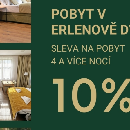
h i studených nápojů, které chladí pramenitá voda. K snědku js
 platíte, kolik uznáte za vhodné. Zde se řídí mottem: tolerance
Nabízejí různé úrovně obtížnosti a nádherné výhledy na Rychleb
é republice. Krápníková výzdoba je opravdu bohatá. Prohlídka 
de
.
 prohlídky s průvodcem a nádherný zámecký park. Více informac
naučnou stezkou. Oblíbené místo pro pěší turistiku.