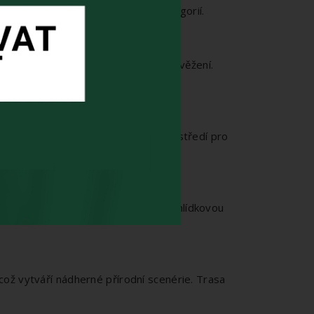
ro pěší turisty všech věkových kategorií.
hoto lomu ideální místo pro letní osvěžení.
řírodou, což poskytuje příjemné prostředí pro
olu se nachází televizní vysílač s vyhlídkovou
což vytváří nádherné přírodní scenérie. Trasa