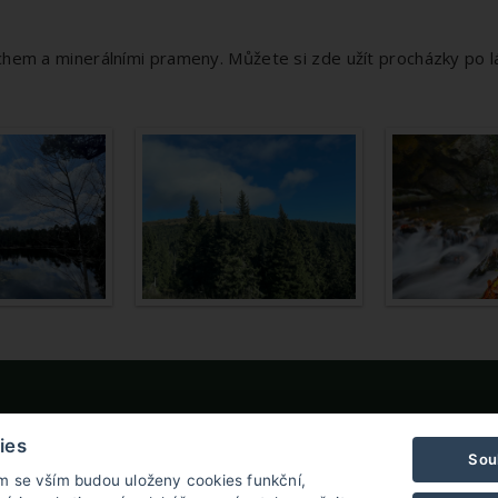
m a minerálními prameny. Můžete si zde užít procházky po lá
rlenův Dvůr
ies
Sou
ýznerovská 191, 790 65 Skorošice
ím se vším budou uloženy cookies funkční,