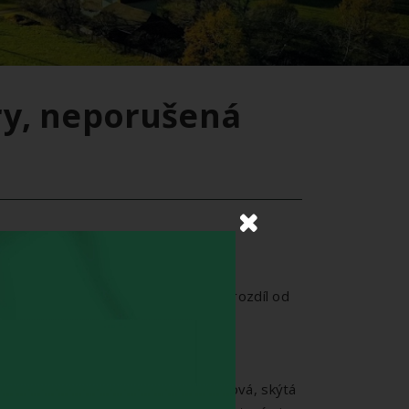
ory, neporušená
ou jen 4 km od Erlenova Dvora. Na rozdíl od
st Rychlebských hor.
 Schovaný v lesích u lázní Horní Lipová, skýtá