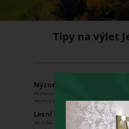
Tipy na výlet 
Nýznerovské vodopády
Nýznerovské vodopády v údolí Stříbrného poto
mnoha jiných vodopádů se na ně můžete podíva
Lesní bar v Rychlebských 
Návštěvu Lesního baru byste určitě při Vaší ná