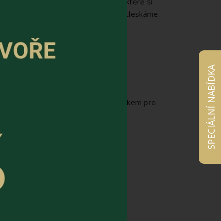
ou kromě sušenek k mání i špakáčky, které si
 - respekt - ohleduplnost. A my jim tleskáme.
ské hory. Více zjistíte
zde
.
SPECIÁLNÍ NABÍDKA
jeskyní s průvodcem je skvělým zážitkem pro
í najdete
zde
.