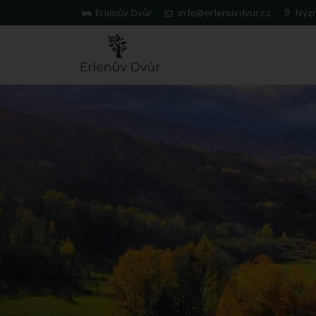
Erlenův Dvůr
info@erlenuvdvur.cz
Nýzn