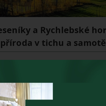
Jeseníky a Rychlebské h
příroda v tichu a samotě
ka jsou dostupné pěšky anebo na kole pohodovou lesní asfaltk
t opravdu zlízka. Označují se jako jedno z nejpůvabnějších mí
horách
vštěvě Rychlebských hor neměli vynehat. Potěší děti i dospěláky.