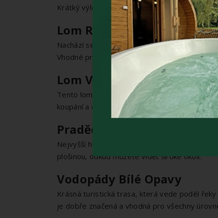
Krátký výlet na nedalekou rozhlednu, odkud jso
Lom Rampa
Nachází se nedaleko obce Černá Voda a je oblíb
Vhodné pro rodiny i jednotlivce, kteří hledají kl
Lom Vycpálek
Tento lom je dalším skvělým místem ke koupání
koupání a odpočinek. Lom je dobře přístupný a
Praděd (1491 m n. m.)
:
Nejvyšší hora Moravy a Slezska. Výlet na Praděd
plošinou, odkud můžete vidět široké okolí.
Vodopády Bílé Opavy
Krásná turistická trasa, která vede podél řek
je dobře značená a vhodná pro všechny úrovně