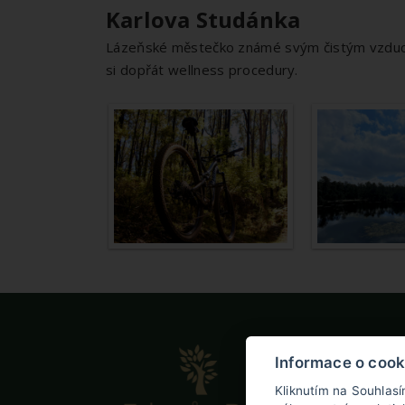
Karlova Studánka
Lázeňské městečko známé svým čistým vzduche
si dopřát wellness procedury.
E
Informace o cook
N
Kliknutím na Souhlas