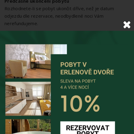
Předčasné ukončení pobytu
Rozhodnete-li se pobyt ukončit dříve, než je datum
odjezdu dle rezervace, neodbydlené noci Vám
nerefundujeme.
Rezervovat