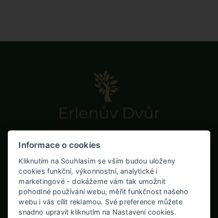
Informace o cookies
Kliknutím na Souhlasím se vším budou uloženy
Erlenův Dvůr
cookies funkční, výkonnostní, analytické i
marketingové - dokážeme vám tak umožnit
Nýznerovská 191, 790 65 Skorošice
pohodlné používání webu, měřit funkčnost našeho
webu i vás cílit reklamou. Své preference můžete
snadno upravit kliknutím na Nastavení cookies.
+420 777 094 221